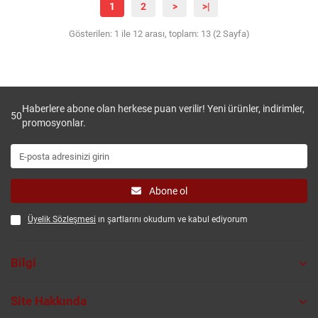
1
2
>
>|
Gösterilen: 1 ile 12 arası, toplam: 13 (2 Sayfa)
Haberlere abone olan herkese puan verilir! Yeni ürünler, indirimler,
50
promosyonlar.
Abone ol
Üyelik Sözleşmesi
ın şartlarını okudum ve kabul ediyorum
Bilgi
Site Hakkında