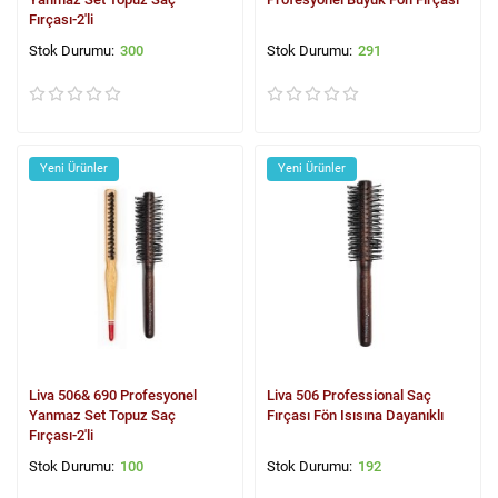
Fırçası-2'li
300
291
Yeni Ürünler
Yeni Ürünler
Liva 506& 690 Profesyonel
Liva 506 Professional Saç
Yanmaz Set Topuz Saç
Fırçası Fön Isısına Dayanıklı
Fırçası-2'li
100
192