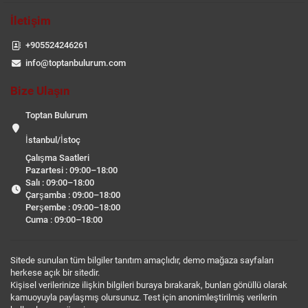
İletişim
+905524246261
info@toptanbulurum.com
Bize Ulaşın
Toptan Bulurum
İstanbul/İstoç
Çalışma Saatleri
Pazartesi : 09:00–18:00
Salı : 09:00–18:00
Çarşamba : 09:00–18:00
Perşembe : 09:00–18:00
Cuma : 09:00–18:00
Sitede sunulan tüm bilgiler tanıtım amaçlıdır, demo mağaza sayfaları
herkese açık bir sitedir.
Kişisel verilerinize ilişkin bilgileri buraya bırakarak, bunları gönüllü olarak
kamuoyuyla paylaşmış olursunuz. Test için anonimleştirilmiş verilerin