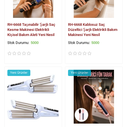
RH-6668 Taşınabilir Şarjlı Saç
RH-6668 Kablosuz Saç
Kesme Makinesi Elektrikli
Düzeltici Şarjlı Elektrikli Bakım
Kişisel Bakım Aleti Yeni Nesil
Makinesi Yeni Nesil
5000
5000
Yeni Ürünler
Yeni Ürünler