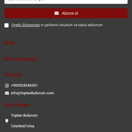
Abone ol
Üyelik Sözleşmesi
ın şartlarını okudum ve kabul ediyorum
Bilgi
Site Hakkında
İletişim
+905524246261
info@toptanbulurum.com
Bize Ulaşın
Toptan Bulurum
İstanbul/İstoç