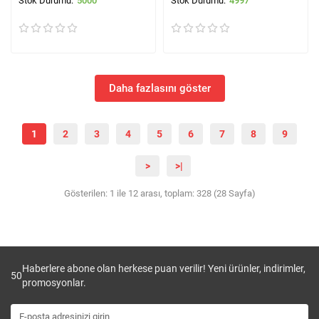
5000
4997
Daha fazlasını göster
1
2
3
4
5
6
7
8
9
>
>|
Gösterilen: 1 ile 12 arası, toplam: 328 (28 Sayfa)
Haberlere abone olan herkese puan verilir! Yeni ürünler, indirimler,
50
promosyonlar.