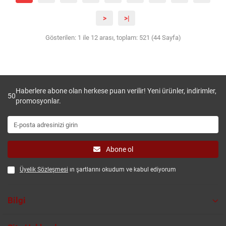
>
>|
Gösterilen: 1 ile 12 arası, toplam: 521 (44 Sayfa)
Haberlere abone olan herkese puan verilir! Yeni ürünler, indirimler,
50
promosyonlar.
Abone ol
Üyelik Sözleşmesi
ın şartlarını okudum ve kabul ediyorum
Bilgi