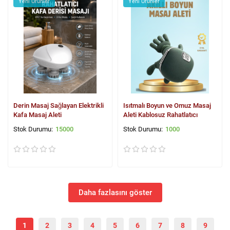
Yeni Ürünler
Yeni Ürünler
Derin Masaj Sağlayan Elektrikli
Isıtmalı Boyun ve Omuz Masaj
Kafa Masaj Aleti
Aleti Kablosuz Rahatlatıcı
15000
1000
Daha fazlasını göster
1
2
3
4
5
6
7
8
9