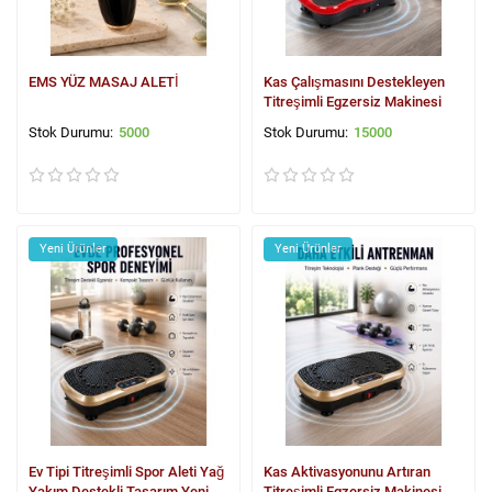
EMS YÜZ MASAJ ALETİ
Kas Çalışmasını Destekleyen
Titreşimli Egzersiz Makinesi
5000
15000
Yeni Ürünler
Yeni Ürünler
Ev Tipi Titreşimli Spor Aleti Yağ
Kas Aktivasyonunu Artıran
Yakım Destekli Tasarım Yeni
Titreşimli Egzersiz Makinesi