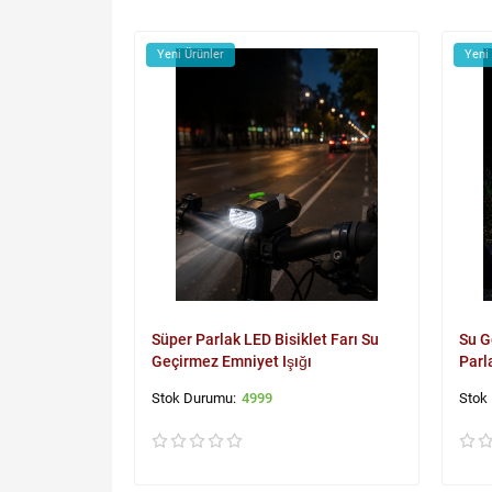
Yeni Ürünler
Yeni
Süper Parlak LED Bisiklet Farı Su
Su G
Geçirmez Emniyet Işığı
Parl
4999