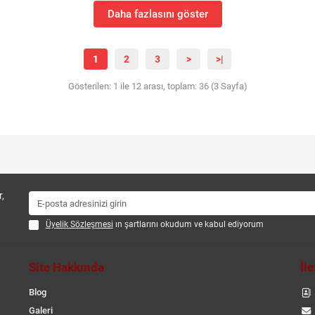
Daha fazlasını göster
1
2
3
>
>|
Gösterilen: 1 ile 12 arası, toplam: 36 (3 Sayfa)
,
Üyelik Sözleşmesi
ın şartlarını okudum ve kabul ediyorum
Site Hakkında
İl
Blog
Galeri