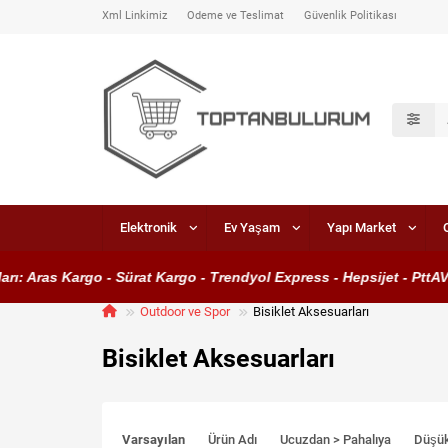
Xml Linkimiz
Ödeme ve Teslimat
Güvenlik Politikası
Elektronik
Ev Yaşam
Yapı Market
s Kargo - Sürat Kargo - Trendyol Express - Hepsijet - PttAVM Kar
Outdoor ve Spor
Bisiklet Aksesuarları
Bisiklet Aksesuarları
Varsayılan
Ürün Adı
Ucuzdan > Pahalıya
Düşü