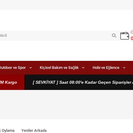
Outdoor ve Spor
Kişisel Bakım ve Sağlık
Hobi ve Eğlence
go
[ SEVKİYAT ] Saat 08:00'e Kadar Geçen Siparişler Aynı G
k Oylama
Yeniler Arkada