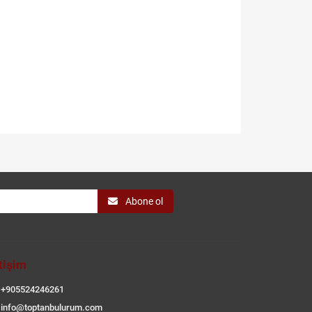
Abone ol
etişim
+905524246261
info@toptanbulurum.com