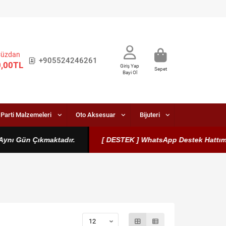
Cüzdan
+905524246261
0,00TL
Giriş Yap
Sepet
Bayi Ol
Parti Malzemeleri
Oto Aksesuar
Bijuteri
ün Çıkmaktadır.
[ DESTEK ] WhatsApp Destek Hattımız Aktiftir