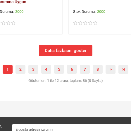
anımına Uygun
2000
2000
Daha fazlasını göster
1
2
3
4
5
6
7
8
>
>|
Gösterilen: 1 ile 12 arası, toplam: 86 (8 Sayfa)
,