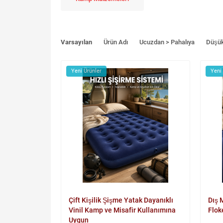
Varsayılan
Ürün Adı
Ucuzdan > Pahalıya
Düşü
Yeni Ürünler
Yeni
Çift Kişilik Şişme Yatak Dayanıklı
Dış 
Vinil Kamp ve Misafir Kullanımına
Flok
Uygun