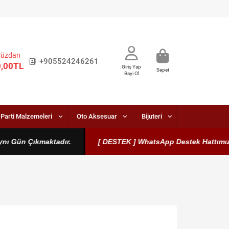
Cüzdan
+905524246261
0,00TL
Giriş Yap
Sepet
Bayi Ol
Parti Malzemeleri
Oto Aksesuar
Bijuteri
 Çıkmaktadır.
[ DESTEK ] WhatsApp Destek Hattımız Aktiftir.