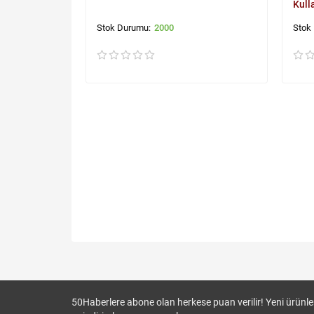
Kull
2000
50
Haberlere abone olan herkese puan verilir! Yeni ürünler