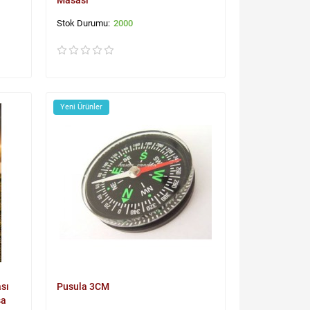
Masası
2000
Yeni Ürünler
sı
Pusula 3CM
sa