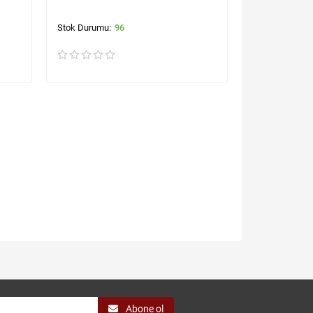
96
Abone ol