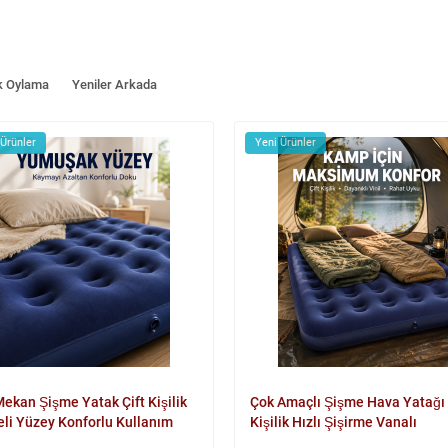
k Oylama
Yeniler Arkada
 Ürünler
Yeni Ürünler
Mekan Şişme Yatak Çift Kişilik
Çok Amaçlı Şişme Hava Yatağı 
eli Yüzey Konforlu Kullanım
Kişilik Hızlı Şişirme Vanalı