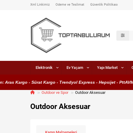
Xml Linkimiz
Ödeme ve Teslimat
Güvenlik Politikası
Elektronik
Ev Yaşam
Yapı Market
 Kargo - Sürat Kargo - Trendyol Express - Hepsijet - PttAVM Kargo
Outdoor ve Spor
Outdoor Aksesuar
Outdoor Aksesuar
Kamp Malzemeleri