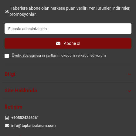
Haberlere abone olan herkese puan verilir! Yeni ürünler, indirimler,
50
promosyonlar.
Abone ol
Üyelik Sözleşmesi
ın şartlarını okudum ve kabul ediyorum
Bilgi
Site Hakkında
İletişim
+905524246261
info@toptanbulurum.com