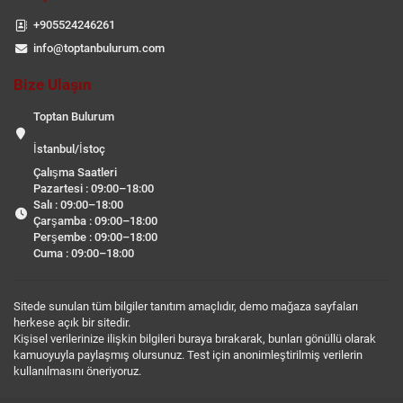
+905524246261
info@toptanbulurum.com
Bize Ulaşın
Toptan Bulurum
İstanbul/İstoç
Çalışma Saatleri
Pazartesi : 09:00–18:00
Salı : 09:00–18:00
Çarşamba : 09:00–18:00
Perşembe : 09:00–18:00
Cuma : 09:00–18:00
Sitede sunulan tüm bilgiler tanıtım amaçlıdır, demo mağaza sayfaları
herkese açık bir sitedir.
Kişisel verilerinize ilişkin bilgileri buraya bırakarak, bunları gönüllü olarak
kamuoyuyla paylaşmış olursunuz. Test için anonimleştirilmiş verilerin
kullanılmasını öneriyoruz.