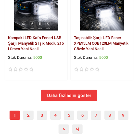
Kompakt LED Kafs Feneri USB
Taşınabilir Şarjlı LED Fener
Şarjlı Manyetik 2 Işık Modlu 215
XPE95LM COB120LM Manyetik
Lümen Yeni Nesil
Gövde Yeni Nesil
5000
5000
Daha fazlasını göster
1
2
3
4
5
6
7
8
9
>
>|