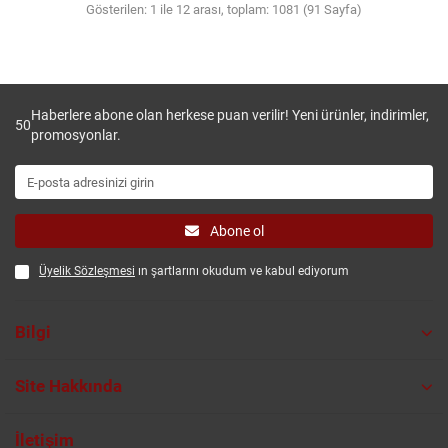
Gösterilen: 1 ile 12 arası, toplam: 1081 (91 Sayfa)
Haberlere abone olan herkese puan verilir! Yeni ürünler, indirimler,
50
promosyonlar.
Abone ol
Üyelik Sözleşmesi
ın şartlarını okudum ve kabul ediyorum
Bilgi
Site Hakkında
İletişim