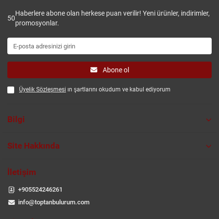
Haberlere abone olan herkese puan verilir! Yeni ürünler, indirimler,
50
promosyonlar.
Abone ol
Üyelik Sözleşmesi
ın şartlarını okudum ve kabul ediyorum
Bilgi
Site Hakkında
İletişim
+905524246261
info@toptanbulurum.com