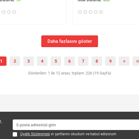
Daha fazlasını göster
1
2
3
4
5
6
7
8
9
>
>
Gösterilen: 1 ile 12 arası, toplam: 226 (19 Sayfa)
,
Üyelik Sözleşmesi
ın şartlarını okudum ve kabul ediyorum