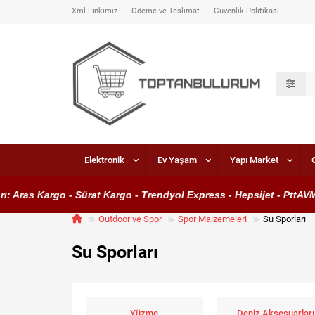
Xml Linkimiz
Ödeme ve Teslimat
Güvenlik Politikası
Elektronik
Ev Yaşam
Yapı Market
as Kargo - Sürat Kargo - Trendyol Express - Hepsijet - PttAVM Kar
Outdoor ve Spor
Spor Malzemeleri
Su Sporları
Su Sporları
Yüzme
Deniz Aksesuarları