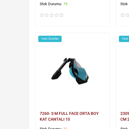
79
Yeni Ürünler
Yeni
7260- S M FULL FACE ORTA BOY
2309
KAT CANTALI 10
CM 
21