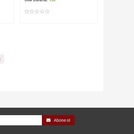
|
Abone ol