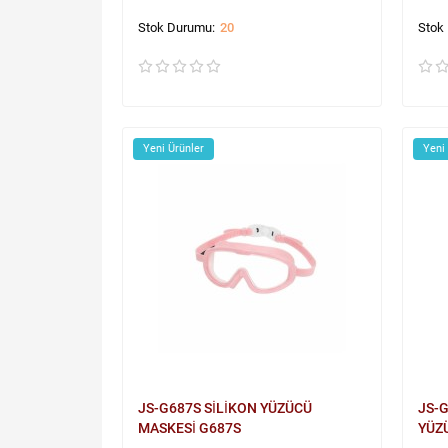
20
Yeni Ürünler
Yeni
JS-G687S SİLİKON YÜZÜCÜ
JS-
MASKESİ G687S
YÜZ