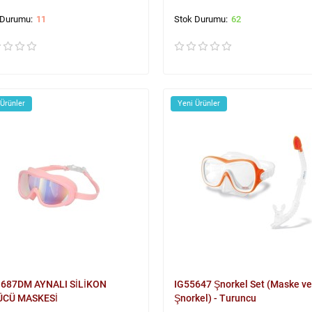
11
62
 Ürünler
Yeni Ürünler
G687DM AYNALI SİLİKON
IG55647 Şnorkel Set (Maske ve
ÜCÜ MASKESİ
Şnorkel) - Turuncu