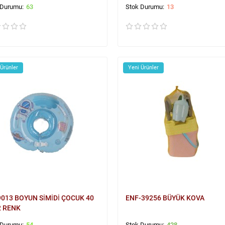
63
13
 Ürünler
Yeni Ürünler
013 BOYUN SİMİDİ ÇOCUK 40
ENF-39256 BÜYÜK KOVA
2 RENK
54
428