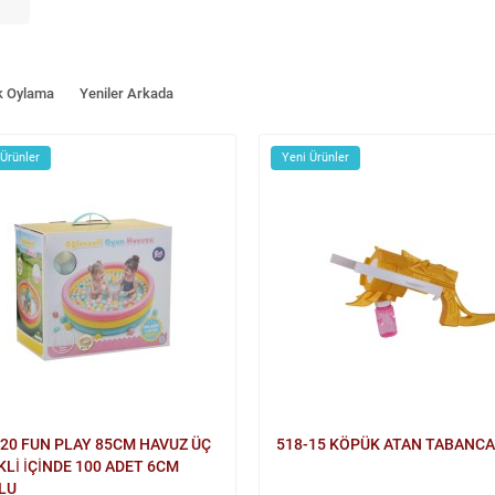
k Oylama
Yeniler Arkada
 Ürünler
Yeni Ürünler
520 FUN PLAY 85CM HAVUZ ÜÇ
518-15 KÖPÜK ATAN TABANCA
Lİ İÇİNDE 100 ADET 6CM
LU