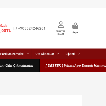
Cüzdan
+905524246261
0,00TL
Giriş Yap
Sepet
Bayi Ol
Parti Malzemeleri
Oto Aksesuar
Bijuteri
ün Çıkmaktadır.
[ DESTEK ] WhatsApp Destek Hattımız Aktifti