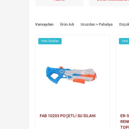
Varsayılan
Ürün Adı
Ucuzdan > Pahalıya
Düşü
Yeni Ürünler
Yeni
FAB 10203 POŞETLİ SU SİLAHI
ER-
RENK
TOP