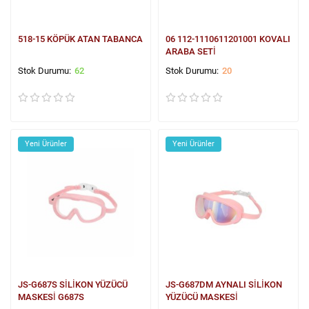
518-15 KÖPÜK ATAN TABANCA
06 112-1110611201001 KOVALI
ARABA SETİ
62
20
Yeni Ürünler
Yeni Ürünler
JS-G687S SİLİKON YÜZÜCÜ
JS-G687DM AYNALI SİLİKON
MASKESİ G687S
YÜZÜCÜ MASKESİ