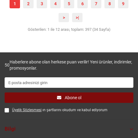
1
2
3
4
5
6
7
8
9
>
>|
Gösterilen: 1 ile 12 arası, toplam: 397 (34 Sayfa)
Haberlere abone olan herkese puan verilir! Yeni ürünler, indirimler,
50
promosyonlar.
Abone ol
Üyelik Sözleşmesi
ın şartlarını okudum ve kabul ediyorum
Bilgi