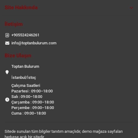
Site Hakkında
İletişim
+905524246261
info@toptanbulurum.com
Bize Ulaşın
Toptan Bulurum
İstanbul/İstoç
Çalışma Saatleri
Pazartesi : 09:00–18:00
Salı : 09:00–18:00
Çarşamba : 09:00–18:00
Perşembe : 09:00–18:00
Cuma : 09:00–18:00
Sitede sunulan tüm bilgiler tanıtım amaçlıdır, demo mağaza sayfaları
herkese açık bir sitedir.