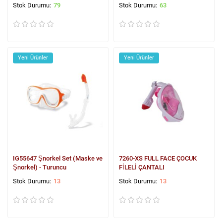
79
63
Yeni Ürünler
Yeni Ürünler
IG55647 Şnorkel Set (Maske ve
7260-XS FULL FACE ÇOCUK
Şnorkel) - Turuncu
FİLELİ ÇANTALI
13
13