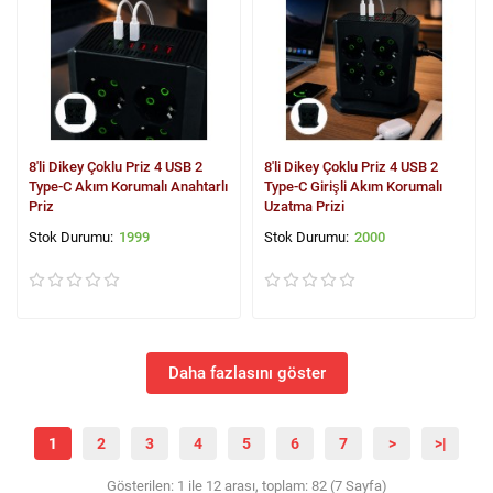
8'li Dikey Çoklu Priz 4 USB 2
8'li Dikey Çoklu Priz 4 USB 2
Type-C Akım Korumalı Anahtarlı
Type-C Girişli Akım Korumalı
Priz
Uzatma Prizi
1999
2000
Daha fazlasını göster
1
2
3
4
5
6
7
>
>|
Gösterilen: 1 ile 12 arası, toplam: 82 (7 Sayfa)