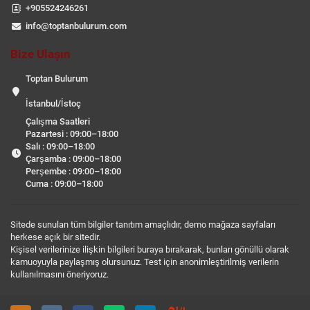
+905524246261
info@toptanbulurum.com
Bize Ulaşın
Toptan Bulurum
İstanbul/İstoç
Çalışma Saatleri
Pazartesi : 09:00–18:00
Salı : 09:00–18:00
Çarşamba : 09:00–18:00
Perşembe : 09:00–18:00
Cuma : 09:00–18:00
Sitede sunulan tüm bilgiler tanıtım amaçlıdır, demo mağaza sayfaları
herkese açık bir sitedir.
Kişisel verilerinize ilişkin bilgileri buraya bırakarak, bunları gönüllü olarak
kamuoyuyla paylaşmış olursunuz. Test için anonimleştirilmiş verilerin
kullanılmasını öneriyoruz.