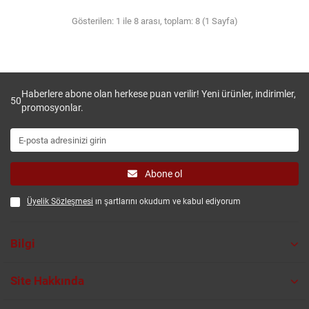
Gösterilen: 1 ile 8 arası, toplam: 8 (1 Sayfa)
Haberlere abone olan herkese puan verilir! Yeni ürünler, indirimler,
50
promosyonlar.
Abone ol
Üyelik Sözleşmesi
ın şartlarını okudum ve kabul ediyorum
Bilgi
Site Hakkında