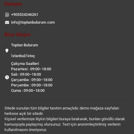
İletişim
+905524246261
info@toptanbulurum.com
Bize Ulaşın
Toptan Bulurum
İstanbul/İstoç
Çalışma Saatleri
Pazartesi : 09:00–18:00
Salı : 09:00–18:00
Çarşamba : 09:00–18:00
Perşembe : 09:00–18:00
Cuma : 09:00–18:00
Sitede sunulan tüm bilgiler tanıtım amaçlıdır, demo mağaza sayfaları
herkese açık bir sitedir.
Kişisel verilerinize ilişkin bilgileri buraya bırakarak, bunları gönüllü olarak
kamuoyuyla paylaşmış olursunuz. Test için anonimleştirilmiş verilerin
kullanılmasını öneriyoruz.