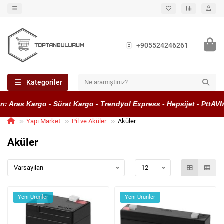
+905524246261
Kategoriler
 Aras Kargo - Sürat Kargo - Trendyol Express - Hepsijet - PttAVM 
Yapı Market
Pil ve Aküler
Aküler
Aküler
Yeni Ürünler
Yeni Ürünler