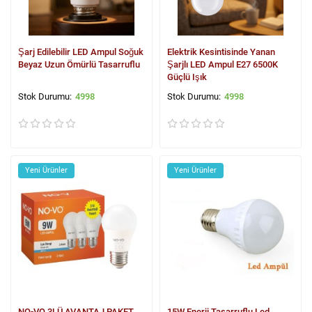
Şarj Edilebilir LED Ampul Soğuk
Elektrik Kesintisinde Yanan
Beyaz Uzun Ömürlü Tasarruflu
Şarjlı LED Ampul E27 6500K
Güçlü Işık
4998
4998
Yeni Ürünler
Yeni Ürünler
NO-VO 3LÜ AVANTAJ PAKET
15W Enerji Tasarruflu Led