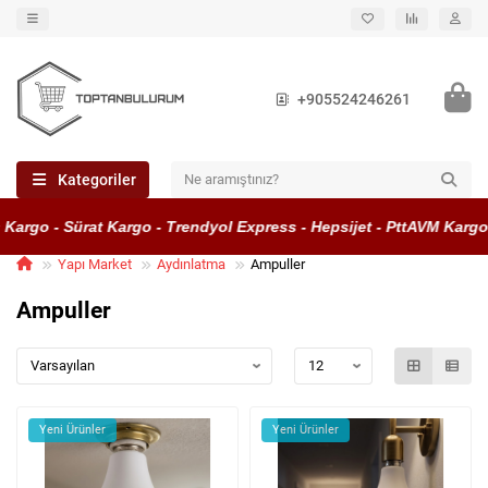
+905524246261
Kategoriler
go - Sürat Kargo - Trendyol Express - Hepsijet - PttAVM Kargo
Yapı Market
Aydınlatma
Ampuller
Ampuller
Yeni Ürünler
Yeni Ürünler