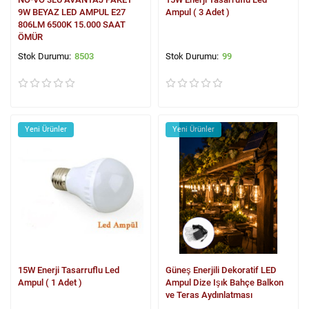
9W BEYAZ LED AMPUL E27
Ampul ( 3 Adet )
806LM 6500K 15.000 SAAT
ÖMÜR
8503
99
Yeni Ürünler
Yeni Ürünler
15W Enerji Tasarruflu Led
Güneş Enerjili Dekoratif LED
Ampul ( 1 Adet )
Ampul Dize Işık Bahçe Balkon
ve Teras Aydınlatması