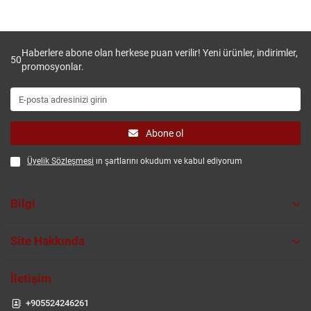
Haberlere abone olan herkese puan verilir! Yeni ürünler, indirimler,
50
promosyonlar.
Abone ol
Üyelik Sözleşmesi
ın şartlarını okudum ve kabul ediyorum
Bilgi
Site Hakkında
İletişim
+905524246261