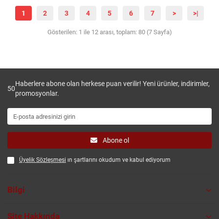
1
2
3
4
5
6
7
>
>|
Gösterilen: 1 ile 12 arası, toplam: 80 (7 Sayfa)
Haberlere abone olan herkese puan verilir! Yeni ürünler, indirimler,
50
promosyonlar.
Abone ol
Üyelik Sözleşmesi
ın şartlarını okudum ve kabul ediyorum
Bilgi
Site Hakkında