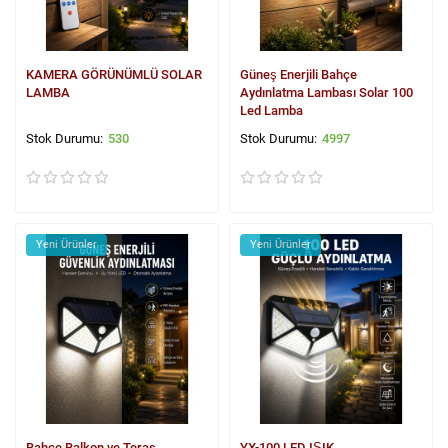
KAMERA GÖRÜNÜMLÜ SOLAR
Güneş Enerjili Bahçe
LAMBA
Aydınlatma Lambası Solar 100
Led Lamba
530
4997
Yeni Ürünler
Yeni Ürünler
Bahçe Balkon ve Teras
YX-100 LED IŞIK