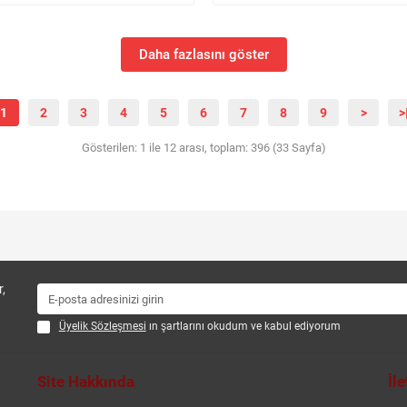
Daha fazlasını göster
1
2
3
4
5
6
7
8
9
>
>
Gösterilen: 1 ile 12 arası, toplam: 396 (33 Sayfa)
,
Üyelik Sözleşmesi
ın şartlarını okudum ve kabul ediyorum
Site Hakkında
İl