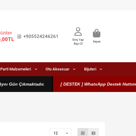
Cüzdan
+905524246261
0,00TL
Giriş Yap
Sepet
Bayi Ol
Parti Malzemeleri
Oto Aksesuar
Bijuteri
 Gün Çıkmaktadır.
[ DESTEK ] WhatsApp Destek Hattımız Aktift