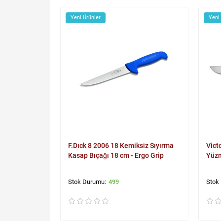
Yeni Ürünler
Yeni
F.Dıck 8 2006 18 Kemiksiz Sıyırma
Vict
Kasap Bıçağı 18 cm - Ergo Grip
Yüzm
499