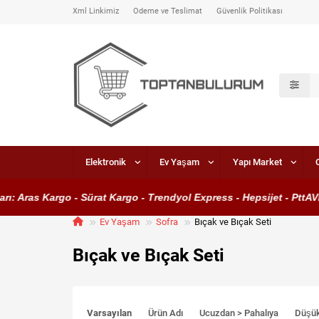
Xml Linkimiz
Ödeme ve Teslimat
Güvenlik Politikası
Elektronik
Ev Yaşam
Yapı Market
ras Kargo - Sürat Kargo - Trendyol Express - Hepsijet - PttAVM Ka
Ev Yaşam
Sofra
Bıçak ve Bıçak Seti
Bıçak ve Bıçak Seti
Varsayılan
Ürün Adı
Ucuzdan > Pahalıya
Düşü