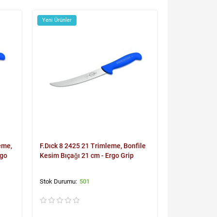
Yeni Ürünler
eme,
F.Dıck 8 2425 21 Trimleme, Bonfile
rgo
Kesim Bıçağı 21 cm - Ergo Grip
501