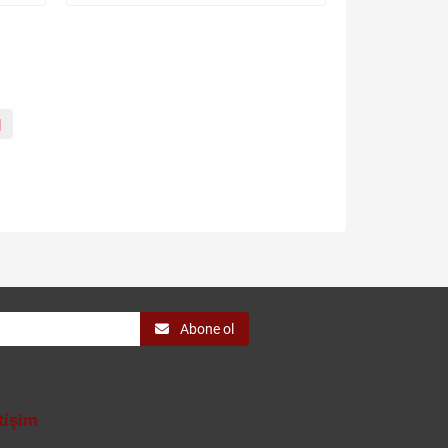
|
Abone ol
etişim