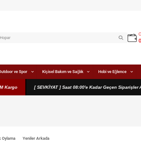
Outdoor ve Spor
Kişisel Bakım ve Sağlık
Hobi ve Eğlence
rgo
[ SEVKİYAT ] Saat 08:00'e Kadar Geçen Siparişler Aynı
k Oylama
Yeniler Arkada