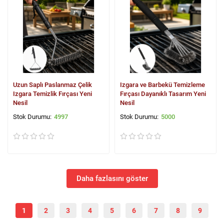
Uzun Saplı Paslanmaz Çelik
Izgara ve Barbekü Temizleme
Izgara Temizlik Fırçası Yeni
Fırçası Dayanıklı Tasarım Yeni
Nesil
Nesil
4997
5000
Daha fazlasını göster
1
2
3
4
5
6
7
8
9