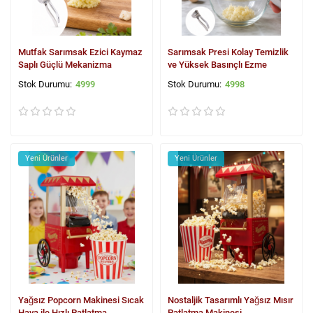
Mutfak Sarımsak Ezici Kaymaz
Sarımsak Presi Kolay Temizlik
Saplı Güçlü Mekanizma
ve Yüksek Basınçlı Ezme
4999
4998
Yeni Ürünler
Yeni Ürünler
Yağsız Popcorn Makinesi Sıcak
Nostaljik Tasarımlı Yağsız Mısır
Hava ile Hızlı Patlatma
Patlatma Makinesi