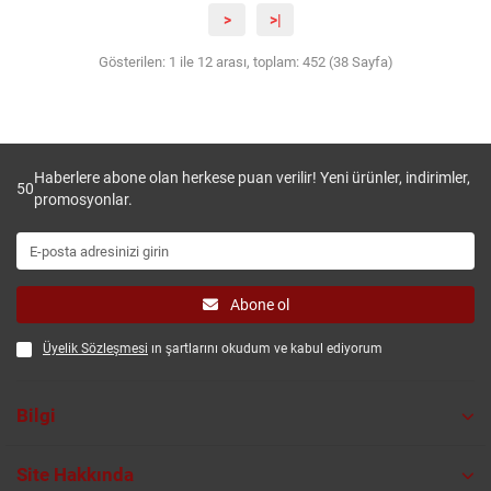
>
>|
Gösterilen: 1 ile 12 arası, toplam: 452 (38 Sayfa)
Haberlere abone olan herkese puan verilir! Yeni ürünler, indirimler,
50
promosyonlar.
Abone ol
Üyelik Sözleşmesi
ın şartlarını okudum ve kabul ediyorum
Bilgi
Site Hakkında