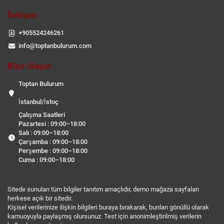
İletişim
+905524246261
info@toptanbulurum.com
Bize Ulaşın
Toptan Bulurum
İstanbul/İstoç
Çalışma Saatleri
Pazartesi : 09:00–18:00
Salı : 09:00–18:00
Çarşamba : 09:00–18:00
Perşembe : 09:00–18:00
Cuma : 09:00–18:00
Sitede sunulan tüm bilgiler tanıtım amaçlıdır, demo mağaza sayfaları
herkese açık bir sitedir.
Kişisel verilerinize ilişkin bilgileri buraya bırakarak, bunları gönüllü olarak
kamuoyuyla paylaşmış olursunuz. Test için anonimleştirilmiş verilerin