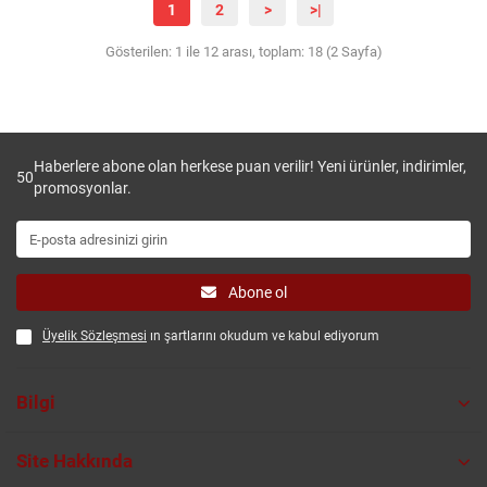
1
2
>
>|
Gösterilen: 1 ile 12 arası, toplam: 18 (2 Sayfa)
Haberlere abone olan herkese puan verilir! Yeni ürünler, indirimler,
50
promosyonlar.
Abone ol
Üyelik Sözleşmesi
ın şartlarını okudum ve kabul ediyorum
Bilgi
Site Hakkında