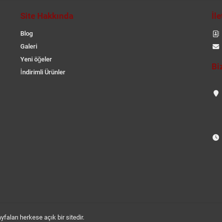
Site Hakkında
İl
Blog
Galeri
Yeni öğeler
Bi
İndirimli Ürünler
aları herkese açık bir sitedir.