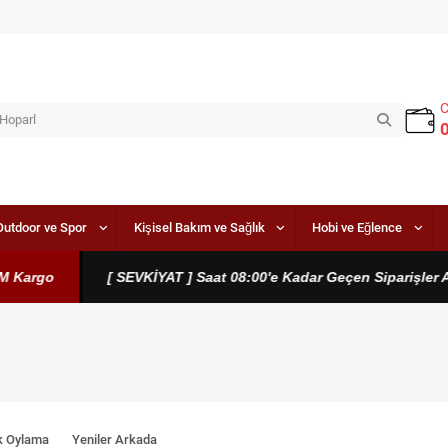
Outdoor ve Spor
Kişisel Bakım ve Sağlık
Hobi ve Eğlence
rgo
[ SEVKİYAT ] Saat 08:00'e Kadar Geçen Siparişler Aynı 
k Oylama
Yeniler Arkada