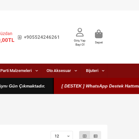
Cüzdan
+905524246261
0,00TL
Giriş Yap
Sepet
Bayi Ol
Parti Malzemeleri
Oto Aksesuar
Bijuteri
Gün Çıkmaktadır.
[ DESTEK ] WhatsApp Destek Hattımız Aktift