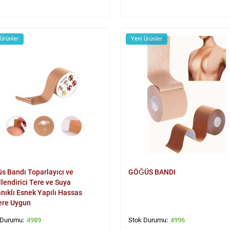
 Ürünler
Yeni Ürünler
s Bandı Toparlayıcı ve
GÖĞÜS BANDI
llendirici Tere ve Suya
nıklı Esnek Yapılı Hassas
lere Uygun
4989
4996