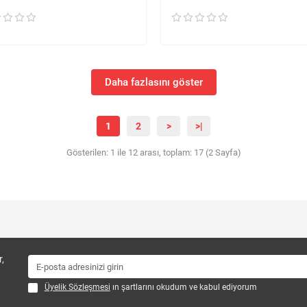
Daha fazlasını göster
1
2
>
>|
Gösterilen: 1 ile 12 arası, toplam: 17 (2 Sayfa)
,
Üyelik Sözleşmesi
ın şartlarını okudum ve kabul ediyorum