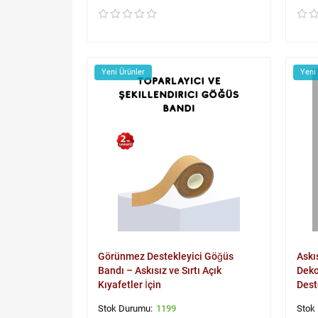
Yeni Ürünler
Yeni
Görünmez Destekleyici Göğüs
Askı
Bandı – Askısız ve Sırtı Açık
Dekol
Kıyafetler İçin
Dest
1199