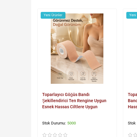
Yeni Ürünler
Yeni
Toparlayıcı Göğüs Bandı
Topa
Şekillendirici Ten Rengine Uygun
Band
Esnek Hassas Ciltlere Uygun
Hass
5000