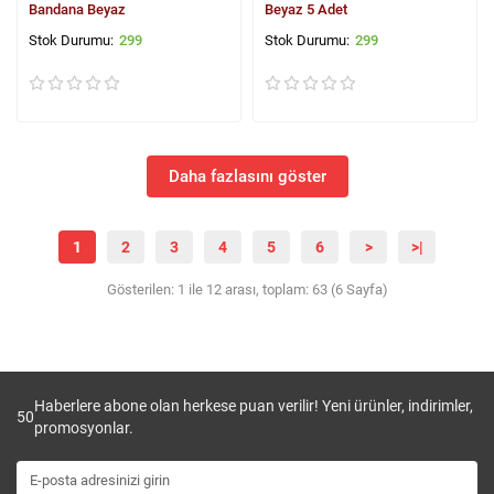
Bandana Beyaz
Beyaz 5 Adet
299
299
Daha fazlasını göster
1
2
3
4
5
6
>
>|
Gösterilen: 1 ile 12 arası, toplam: 63 (6 Sayfa)
Haberlere abone olan herkese puan verilir! Yeni ürünler, indirimler,
50
promosyonlar.