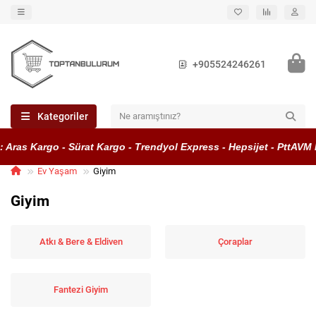
+905524246261
Kategoriler
ras Kargo - Sürat Kargo - Trendyol Express - Hepsijet - PttAVM Ka
Ev Yaşam
Giyim
Giyim
Atkı & Bere & Eldiven
Çoraplar
Fantezi Giyim