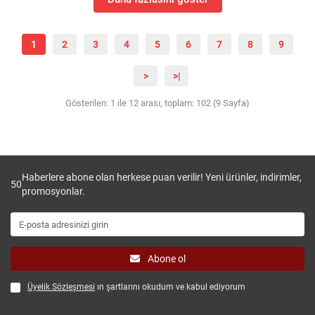
1
2
3
4
5
6
7
8
9
>
>|
Gösterilen: 1 ile 12 arası, toplam: 102 (9 Sayfa)
Haberlere abone olan herkese puan verilir! Yeni ürünler, indirimler,
50
promosyonlar.
Abone ol
Üyelik Sözleşmesi
ın şartlarını okudum ve kabul ediyorum