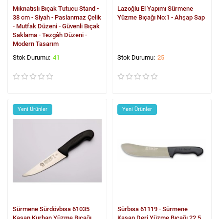
Mıknatıslı Bıçak Tutucu Stand -
Lazoğlu El Yapımı Sürmene
38 cm - Siyah - Paslanmaz Çelik
Yüzme Bıçağı No:1 - Ahşap Sap
- Mutfak Düzeni - Güvenli Bıçak
Saklama - Tezgâh Düzeni -
Modern Tasarım
41
25
Yeni Ürünler
Yeni Ürünler
Sürmene Sürdövbısa 61035
Sürbısa 61119 - Sürmene
Kasap Kurban Yüzme Bıçağı
Kasap Deri Yüzme Bıçağı 22,5