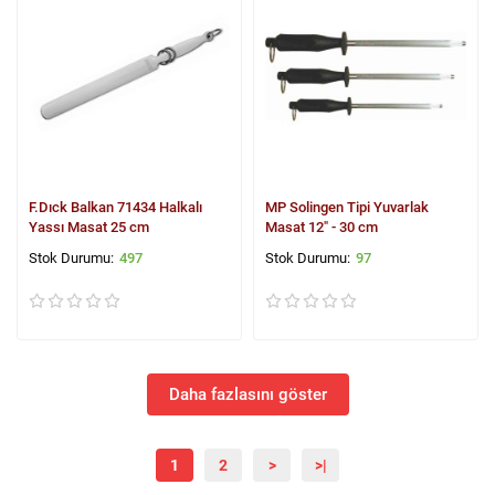
F.Dıck Balkan 71434 Halkalı
MP Solingen Tipi Yuvarlak
Yassı Masat 25 cm
Masat 12" - 30 cm
497
97
Daha fazlasını göster
1
2
>
>|