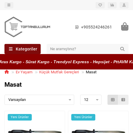
+905524246261
Kategoriler
as Kargo - Sürat Kargo - Trendyol Express - Hepsijet - PttAVM Kar
Ev Yaşam
Küçük Mutfak Gereçleri
Masat
Masat
Yeni Ürünler
Yeni Ürünler