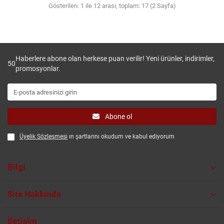
Gösterilen: 1 ile 12 arası, toplam: 17 (2 Sayfa)
Haberlere abone olan herkese puan verilir! Yeni ürünler, indirimler,
50
promosyonlar.
Abone ol
Üyelik Sözleşmesi
ın şartlarını okudum ve kabul ediyorum
Bilgi
Site Hakkında
İletişim