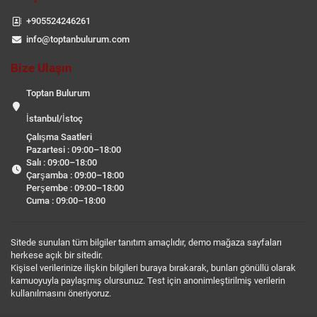
+905524246261
info@toptanbulurum.com
Bize Ulaşın
Toptan Bulurum
İstanbul/İstoç
Çalışma Saatleri
Pazartesi : 09:00–18:00
Salı : 09:00–18:00
Çarşamba : 09:00–18:00
Perşembe : 09:00–18:00
Cuma : 09:00–18:00
Sitede sunulan tüm bilgiler tanıtım amaçlıdır, demo mağaza sayfaları
herkese açık bir sitedir.
Kişisel verilerinize ilişkin bilgileri buraya bırakarak, bunları gönüllü olarak
kamuoyuyla paylaşmış olursunuz. Test için anonimleştirilmiş verilerin
kullanılmasını öneriyoruz.