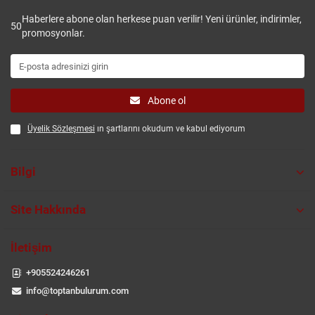
Haberlere abone olan herkese puan verilir! Yeni ürünler, indirimler,
50
promosyonlar.
Abone ol
Üyelik Sözleşmesi
ın şartlarını okudum ve kabul ediyorum
Bilgi
Site Hakkında
İletişim
+905524246261
info@toptanbulurum.com