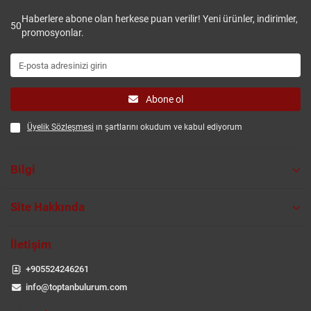
Haberlere abone olan herkese puan verilir! Yeni ürünler, indirimler,
50
promosyonlar.
Abone ol
Üyelik Sözleşmesi
ın şartlarını okudum ve kabul ediyorum
Bilgi
Site Hakkında
İletişim
+905524246261
info@toptanbulurum.com