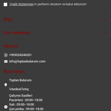
Üyelik Sözleşmesi
ın şartlarını okudum ve kabul ediyorum
Bilgi
Site Hakkında
İletişim
+905524246261
info@toptanbulurum.com
Bize Ulaşın
Toptan Bulurum
İstanbul/İstoç
Çalışma Saatleri
Pazartesi : 09:00–18:00
Salı : 09:00–18:00
Çarşamba : 09:00–18:00