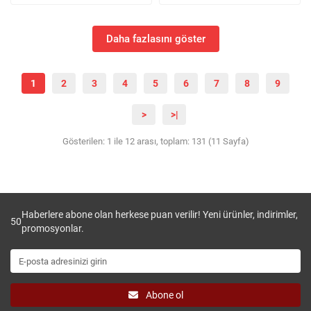
Daha fazlasını göster
1
2
3
4
5
6
7
8
9
>
>|
Gösterilen: 1 ile 12 arası, toplam: 131 (11 Sayfa)
Haberlere abone olan herkese puan verilir! Yeni ürünler, indirimler,
50
promosyonlar.
Abone ol