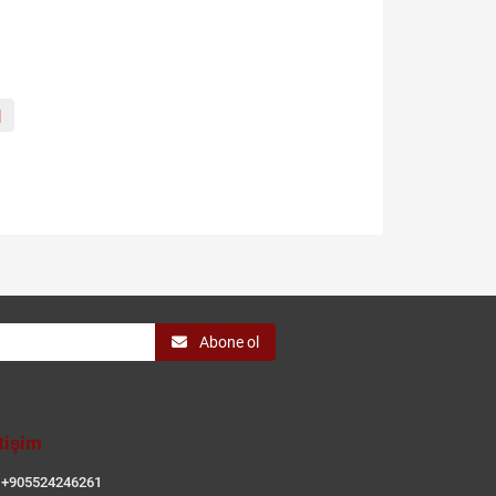
|
Abone ol
etişim
+905524246261