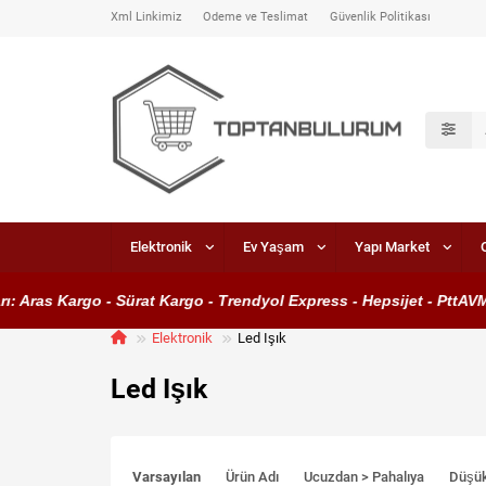
Xml Linkimiz
Ödeme ve Teslimat
Güvenlik Politikası
Elektronik
Ev Yaşam
Yapı Market
 Kargo - Sürat Kargo - Trendyol Express - Hepsijet - PttAVM Kargo
Elektronik
Led Işık
Led Işık
Varsayılan
Ürün Adı
Ucuzdan > Pahalıya
Düşü