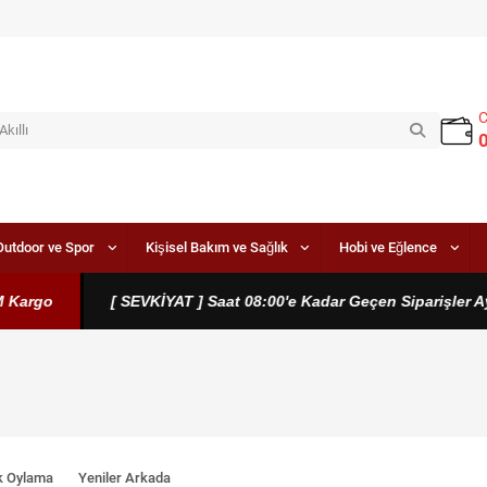
Outdoor ve Spor
Kişisel Bakım ve Sağlık
Hobi ve Eğlence
[ SEVKİYAT ] Saat 08:00'e Kadar Geçen Siparişler Aynı Gün
k Oylama
Yeniler Arkada