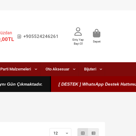
Cüzdan
+905524246261
0,00TL
Giriş Yap
Sepet
Bayi Ol
Parti Malzemeleri
Oto Aksesuar
Bijuteri
 Çıkmaktadır.
[ DESTEK ] WhatsApp Destek Hattımız Aktiftir.