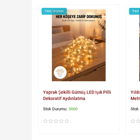
Yeni Ürünler
Yeni
Yaprak Şekilli Gümüş LED Işık Pilli
Yıld
Dekoratif Aydınlatma
Metr
5000