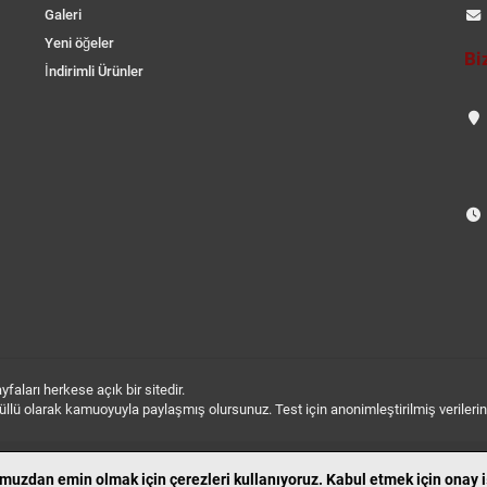
Galeri
Yeni öğeler
Bi
İndirimli Ürünler
aları herkese açık bir sitedir.
 gönüllü olarak kamuoyuyla paylaşmış olursunuz. Test için anonimleştirilmiş verileri
uzdan emin olmak için çerezleri kullanıyoruz. Kabul etmek için onay iş