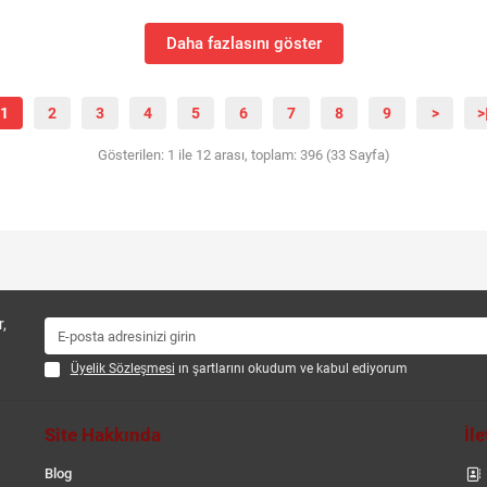
Daha fazlasını göster
1
2
3
4
5
6
7
8
9
>
>
Gösterilen: 1 ile 12 arası, toplam: 396 (33 Sayfa)
,
Üyelik Sözleşmesi
ın şartlarını okudum ve kabul ediyorum
Site Hakkında
İl
Blog