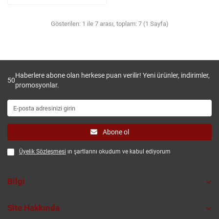
Gösterilen: 1 ile 7 arası, toplam: 7 (1 Sayfa)
Haberlere abone olan herkese puan verilir! Yeni ürünler, indirimler,
50
promosyonlar.
Abone ol
Üyelik Sözleşmesi
ın şartlarını okudum ve kabul ediyorum
Bilgi
Site Hakkında