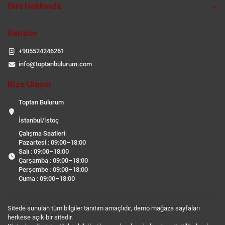
Site Hakkında
İletişim
+905524246261
info@toptanbulurum.com
Bize Ulaşın
Toptan Bulurum
İstanbul/İstoç
Çalışma Saatleri
Pazartesi : 09:00–18:00
Salı : 09:00–18:00
Çarşamba : 09:00–18:00
Perşembe : 09:00–18:00
Cuma : 09:00–18:00
Sitede sunulan tüm bilgiler tanıtım amaçlıdır, demo mağaza sayfaları
herkese açık bir sitedir.