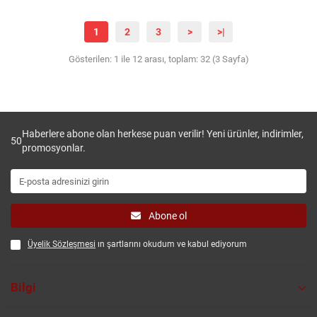
1
2
3
>
>|
Gösterilen: 1 ile 12 arası, toplam: 32 (3 Sayfa)
Haberlere abone olan herkese puan verilir! Yeni ürünler, indirimler,
50
promosyonlar.
Abone ol
Üyelik Sözleşmesi
ın şartlarını okudum ve kabul ediyorum
Bilgi