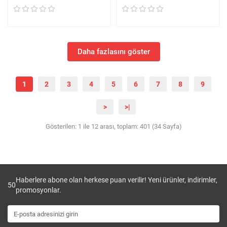
Daha fazlasını göster
1
2
3
4
5
6
7
8
9
>
>|
Gösterilen: 1 ile 12 arası, toplam: 401 (34 Sayfa)
Haberlere abone olan herkese puan verilir! Yeni ürünler, indirimler,
50
promosyonlar.