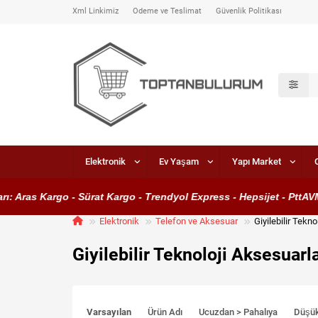
Xml Linkimiz
Ödeme ve Teslimat
Güvenlik Politikası
Elektronik
Ev Yaşam
Yapı Market
as Kargo - Sürat Kargo - Trendyol Express - Hepsijet - PttAVM Kar
Elektronik
Telefon ve Aksesuar
Giyilebilir Tekno
Giyilebilir Teknoloji Aksesuarla
Varsayılan
Ürün Adı
Ucuzdan > Pahalıya
Düşü