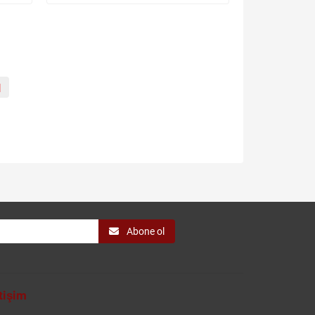
|
Abone ol
etişim