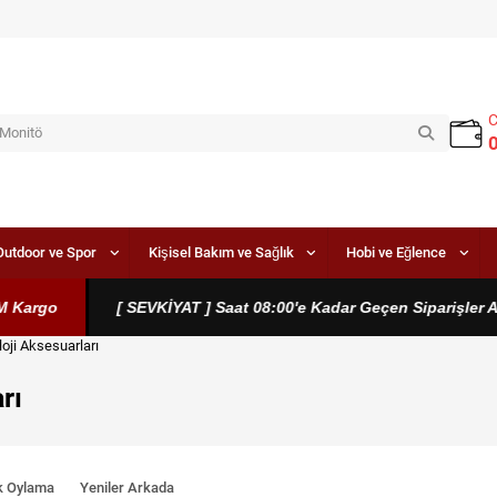
Outdoor ve Spor
Kişisel Bakım ve Sağlık
Hobi ve Eğlence
go
[ SEVKİYAT ] Saat 08:00'e Kadar Geçen Siparişler Aynı G
loji Aksesuarları
rı
k Oylama
Yeniler Arkada