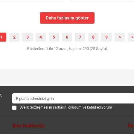
Daha fazlasını göster
1
2
3
4
5
6
7
8
9
>
>
Gösterilen: 1 ile 12 arası, toplam: 290 (25 Sayfa)
,
Üyelik Sözleşmesi
ın şartlarını okudum ve kabul ediyorum
Site Hakkında
İl