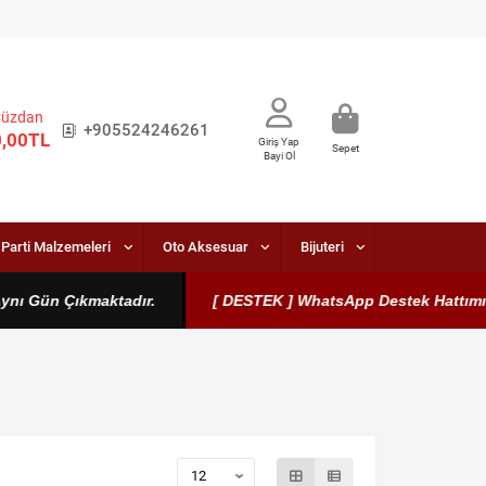
Cüzdan
+905524246261
0,00TL
Giriş Yap
Sepet
Bayi Ol
Parti Malzemeleri
Oto Aksesuar
Bijuteri
ün Çıkmaktadır.
[ DESTEK ] WhatsApp Destek Hattımız Aktifti