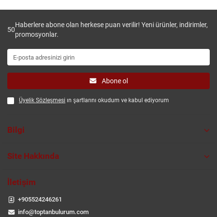
Haberlere abone olan herkese puan verilir! Yeni ürünler, indirimler,
50
promosyonlar.
Abone ol
Üyelik Sözleşmesi
ın şartlarını okudum ve kabul ediyorum
Bilgi
Site Hakkında
İletişim
+905524246261
info@toptanbulurum.com