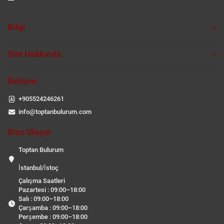
Bilgi
Site Hakkında
İletişim
+905524246261
info@toptanbulurum.com
Bize Ulaşın
Toptan Bulurum
İstanbul/İstoç
Çalışma Saatleri
Pazartesi : 09:00–18:00
Salı : 09:00–18:00
Çarşamba : 09:00–18:00
Perşembe : 09:00–18:00